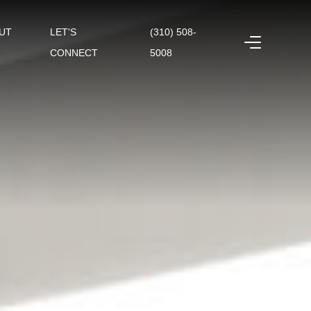
UT
LET'S
(310) 508-
CONNECT
5008